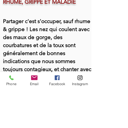
RHUME, GRIPPE ET MALADIE
Partager c'est s'occuper, sauf rhume
& grippe ! Les nez qui coulent avec
des maux de gorge, des
courbatures et de la toux sont
généralement de bonnes
indications que nous sommes
toujours contagieux, et chanter avec
un rhume ou une grippe n'est pas
Phone
Email
Facebook
Instagram
bon pour vos cordes vocales.
Les cours de chant sont dispensés
face à face, à proximité, et nous
chantons la bouche ouverte, ce qui
augmente le risque de partager le
rhume ou la grippe.