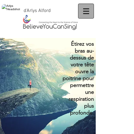
d'Arlys Alford
Étirez vos
bras au-
dessus de
votre tête
ouvre la
poitrine pour
permettre
une
respiration
plus
profonde.