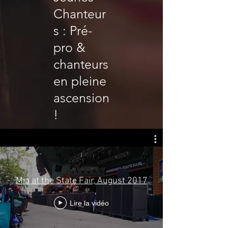
Chanteur
s : Pré-
pro &
chanteurs
en pleine
ascension
!
Mia at the State Fair, August 2017
Lire la vidéo