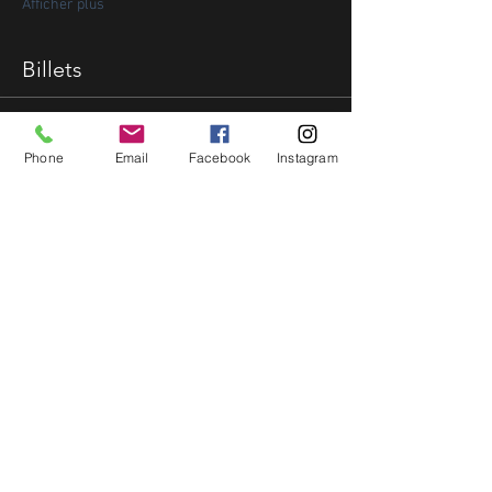
Afficher plus
Billets
Vente expirée
Phone
Email
Facebook
Instagram
Type de billet
Vitrine des talents BYCS
Jan2019
Prix
7,50 $US
Partager cet événement